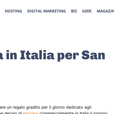
HOSTING
DIGITAL MARKETING
BIZ
GEEK
MAGAZI
 in Italia per San
are un regalo gradito per il giorno dedicato agli
be deciso di
lanciare
commercialmente in Italia il proprio