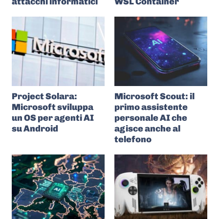
attacchi informatici
WSL Container
Project Solara:
Microsoft Scout: il
Microsoft sviluppa
primo assistente
un OS per agenti AI
personale AI che
su Android
agisce anche al
telefono