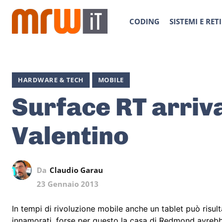
CODING
SISTEMI E RETI
HARDWARE & TECH
MOBILE
Surface RT arriva
Valentino
Da
Claudio Garau
23 Gennaio 2013
In tempi di rivoluzione mobile anche un tablet può risult
innamorati, forse per questo la casa di Redmond avreb