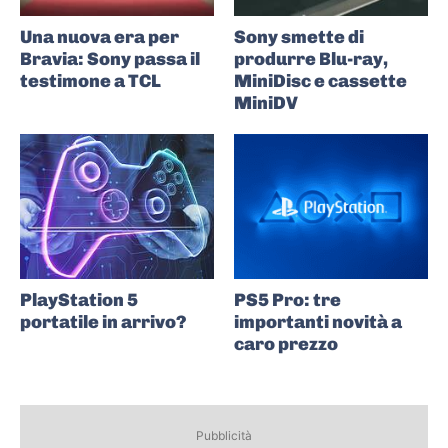
Una nuova era per
Sony smette di
Bravia: Sony passa il
produrre Blu-ray,
testimone a TCL
MiniDisc e cassette
MiniDV
PlayStation 5
PS5 Pro: tre
portatile in arrivo?
importanti novità a
caro prezzo
Pubblicità