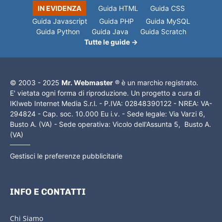
IN EVIDENZA
Guida HTML
Guida CSS
Guida Javascript
Guida PHP
Guida MySQL
Guida Python
Guida Java
Guida Scratch
Tutte le guide →
© 2003 - 2025
Mr. Webmaster
® è un marchio registrato.
E' vietata ogni forma di riproduzione. Un progetto a cura di
IKIweb Internet Media S.r.l. - P.IVA: 02848390122 - NREA: VA-
294824 - Cap. soc. 10.000 Eu i.v. - Sede legale: Via Varzi 6,
Busto A. (VA) - Sede operativa: Vicolo dell'Assunta 5, Busto A.
(VA)
Gestisci le preferenze pubblicitarie
INFO E CONTATTI
Chi Siamo