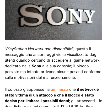
"
PlayStation Network non disponibile
", questo il
messaggio che ancora oggi viene visualizzato dagli
utenti quando cercano di accedere al game network
dedicato dalla
Sony
alla sua console; il blocco
persiste ma intanto arrivano alcune pesanti conferme
sulle motivazioni del malfunzionamento.
Il colosso giapponese ha
ammesso
che
il network è
stato vittima di un attacco e che il blocco è stato
deciso per limitare i possibili danni
; gli attaccanti – in
due distinte azioni compiute il 17 ed il 19 Aprile –