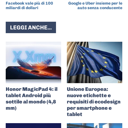
Facebook vale più di 100
Google e Uber insieme per le
miliardi di dollari
auto senza conducente
LEGGI ANCHE...
Honor MagicPad 4: il
Unione Europea:
tablet Android più
nuove etichette e
sottile al mondo (4,8
requisiti di ecodesign
mm)
per smartphone e
tablet