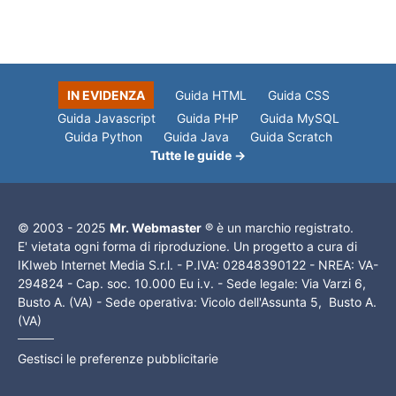
IN EVIDENZA
Guida HTML
Guida CSS
Guida Javascript
Guida PHP
Guida MySQL
Guida Python
Guida Java
Guida Scratch
Tutte le guide →
© 2003 - 2025
Mr. Webmaster
® è un marchio registrato.
E' vietata ogni forma di riproduzione. Un progetto a cura di
IKIweb Internet Media S.r.l. - P.IVA: 02848390122 - NREA: VA-
294824 - Cap. soc. 10.000 Eu i.v. - Sede legale: Via Varzi 6,
Busto A. (VA) - Sede operativa: Vicolo dell'Assunta 5, Busto A.
(VA)
Gestisci le preferenze pubblicitarie