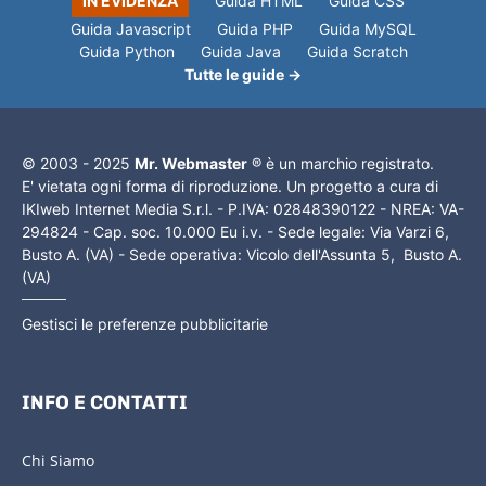
IN EVIDENZA
Guida HTML
Guida CSS
Guida Javascript
Guida PHP
Guida MySQL
Guida Python
Guida Java
Guida Scratch
Tutte le guide →
© 2003 - 2025
Mr. Webmaster
® è un marchio registrato.
E' vietata ogni forma di riproduzione. Un progetto a cura di
IKIweb Internet Media S.r.l. - P.IVA: 02848390122 - NREA: VA-
294824 - Cap. soc. 10.000 Eu i.v. - Sede legale: Via Varzi 6,
Busto A. (VA) - Sede operativa: Vicolo dell'Assunta 5, Busto A.
(VA)
Gestisci le preferenze pubblicitarie
INFO E CONTATTI
Chi Siamo