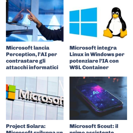
Microsoft lancia
Microsoft integra
Perception, l’AI per
Linux in Windows per
contrastare gli
potenziare l’IA con
attacchi informatici
WSL Container
Project Solara:
Microsoft Scout: il
Microsoft sviluppa un
primo assistente