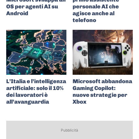
OS per agenti AI su
personale AI che
Android
agisce anche al
telefono
L’Italia e l’intelligenza
Microsoft abbandona
artificiale: solo il 10%
Gaming Copilot:
dei lavoratori è
nuove strategie per
all’avanguardia
Xbox
Pubblicità