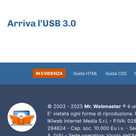
ARTICOLO PRECEDENTE
Arriva l’USB 3.0
IN EVIDENZA
Guida HTML
Guida CSS
© 2003 - 2025
Mr. Webmaster
® è un
E' vietata ogni forma di riproduzione.
IKIweb Internet Media S.r.l. - P.IVA: 
294824 - Cap. soc. 10.000 Eu i.v. - Sed
A. (VA) - Sede operativa: Vicolo dell'