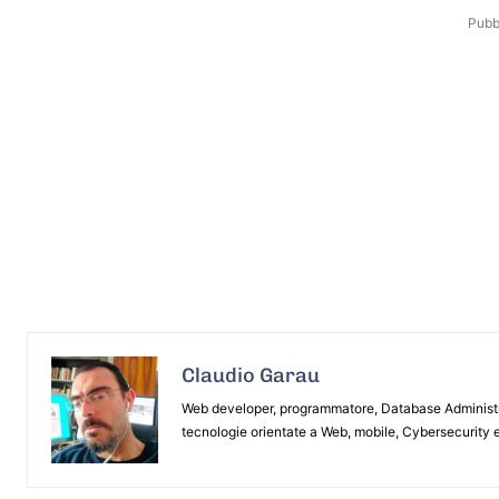
Pubbl
Claudio Garau
Web developer, programmatore, Database Administrat
tecnologie orientate a Web, mobile, Cybersecurity e