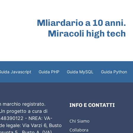
ARTICOLO SUCCESSIVO
Mliardario a 10 anni.
Miracoli high tech
Guida Javascript
Guida PHP
Guida MySQL
Guida Python
 marchio registrato.
INFO E CONTATTI
 Un progetto a cura di
02848390122 - NREA: VA-
Chi Siamo
e legale: Via Varzi 6, Busto
Collabora
Assunta 5, Busto A. (VA)