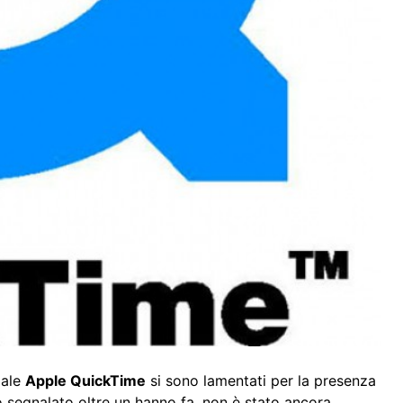
iale
Apple QuickTime
si sono lamentati per la presenza
segnalato oltre un hanno fa, non è stato ancora