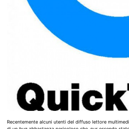
Recentemente alcuni utenti del diffuso lettore multimed
di un
bug
abbastanza pericoloso che, pur essendo stato 