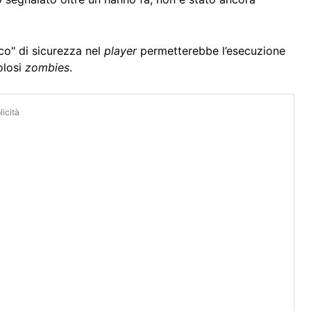
uco" di sicurezza nel
player
permetterebbe l’esecuzione
olosi
zombies
.
icità