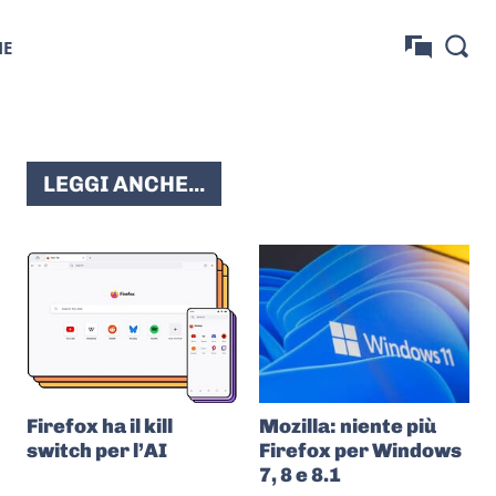
NE
LEGGI ANCHE...
Firefox ha il kill
Mozilla: niente più
switch per l’AI
Firefox per Windows
7, 8 e 8.1