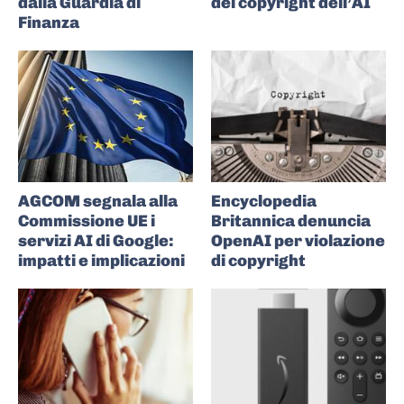
dalla Guardia di
del copyright dell’AI
Finanza
AGCOM segnala alla
Encyclopedia
Commissione UE i
Britannica denuncia
servizi AI di Google:
OpenAI per violazione
impatti e implicazioni
di copyright