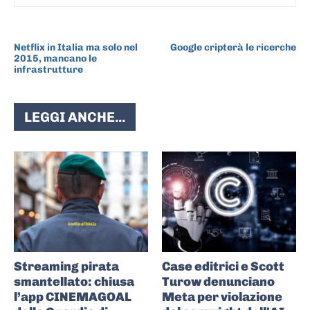
ARTICOLO PRECEDENTE
ARTICOLO SUCCESSIVO
Netflix in Italia ma solo nel
Google cripterà le ricerche
2015, mancano le
infrastrutture
LEGGI ANCHE...
Streaming pirata
Case editrici e Scott
smantellato: chiusa
Turow denunciano
l’app CINEMAGOAL
Meta per violazione