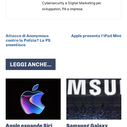
Cybersecurity e Digital Marketing per
sviluppatori, PA e imprese.
ARTICOLO PRECEDENTE
ARTICOLO SUCCESSIVO
Attacco di Anonymous
Apple presenta l’iPad Mini
contro la Polizia? La PS
smentisce
LEGGI ANCHE...
Apple espande Siri
Samsung Galaxy