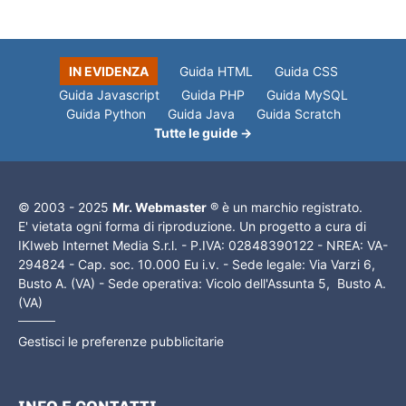
IN EVIDENZA
Guida HTML
Guida CSS
Guida Javascript
Guida PHP
Guida MySQL
Guida Python
Guida Java
Guida Scratch
Tutte le guide →
© 2003 - 2025
Mr. Webmaster
® è un marchio registrato.
E' vietata ogni forma di riproduzione. Un progetto a cura di
IKIweb Internet Media S.r.l. - P.IVA: 02848390122 - NREA: VA-
294824 - Cap. soc. 10.000 Eu i.v. - Sede legale: Via Varzi 6,
Busto A. (VA) - Sede operativa: Vicolo dell'Assunta 5, Busto A.
(VA)
Gestisci le preferenze pubblicitarie