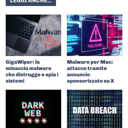
LEGGI ANCHE...
GigaWiper: la
Malware per Mac:
minaccia malware
attacco tramite
che distrugge e spia i
annuncio
sistemi
sponsorizzato su X