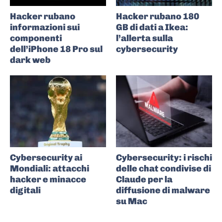
Hacker rubano
Hacker rubano 180
informazioni sui
GB di dati a Ikea:
componenti
l’allerta sulla
dell’iPhone 18 Pro sul
cybersecurity
dark web
Cybersecurity ai
Cybersecurity: i rischi
Mondiali: attacchi
delle chat condivise di
hacker e minacce
Claude per la
digitali
diffusione di malware
su Mac