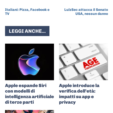
ARTICOLO PRECEDENTE
ARTICOLO SUCCESSIVO
Italiani: Pizza, Facebook e
LulzSec attacca il Senato
TV
USA, nessun danno
LEGGI ANCHE...
Apple espande Siri
Apple introduce la
con modelli di
verifica dell’età:
intelligenza artificiale
impatti su app e
di terze parti
privacy