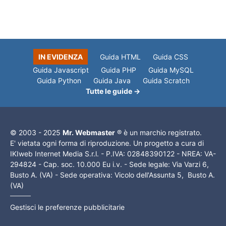
IN EVIDENZA
Guida HTML
Guida CSS
Guida Javascript
Guida PHP
Guida MySQL
Guida Python
Guida Java
Guida Scratch
Tutte le guide →
© 2003 - 2025
Mr. Webmaster
® è un marchio registrato.
E' vietata ogni forma di riproduzione. Un progetto a cura di
IKIweb Internet Media S.r.l. - P.IVA: 02848390122 - NREA: VA-
294824 - Cap. soc. 10.000 Eu i.v. - Sede legale: Via Varzi 6,
Busto A. (VA) - Sede operativa: Vicolo dell'Assunta 5, Busto A.
(VA)
Gestisci le preferenze pubblicitarie