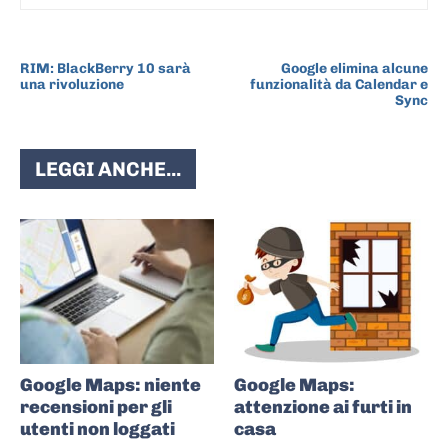
ARTICOLO PRECEDENTE
ARTICOLO SUCCESSIVO
RIM: BlackBerry 10 sarà
Google elimina alcune
una rivoluzione
funzionalità da Calendar e
Sync
LEGGI ANCHE...
Google Maps: niente
Google Maps:
recensioni per gli
attenzione ai furti in
utenti non loggati
casa