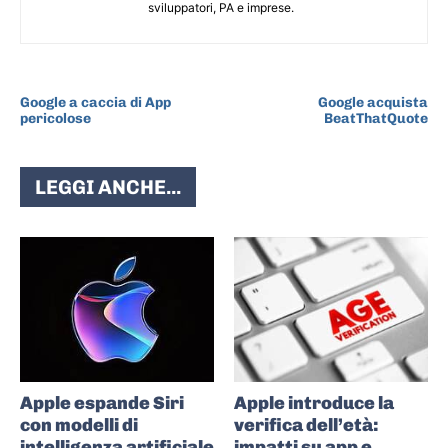
sviluppatori, PA e imprese.
ARTICOLO PRECEDENTE
ARTICOLO SUCCESSIVO
Google a caccia di App
Google acquista
pericolose
BeatThatQuote
LEGGI ANCHE...
Apple espande Siri
Apple introduce la
con modelli di
verifica dell’età:
intelligenza artificiale
impatti su app e