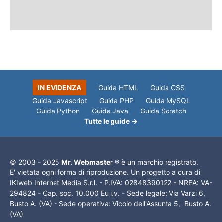
IN EVIDENZA
Guida HTML
Guida CSS
Guida Javascript
Guida PHP
Guida MySQL
Guida Python
Guida Java
Guida Scratch
Tutte le guide →
© 2003 - 2025
Mr. Webmaster
® è un marchio registrato.
E' vietata ogni forma di riproduzione. Un progetto a cura di
IKIweb Internet Media S.r.l. - P.IVA: 02848390122 - NREA: VA-
294824 - Cap. soc. 10.000 Eu i.v. - Sede legale: Via Varzi 6,
Busto A. (VA) - Sede operativa: Vicolo dell'Assunta 5, Busto A.
(VA)