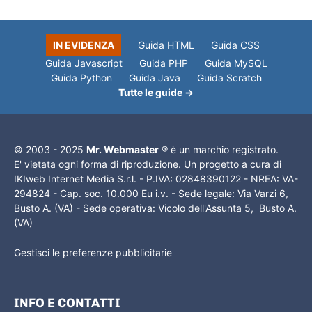
IN EVIDENZA
Guida HTML
Guida CSS
Guida Javascript
Guida PHP
Guida MySQL
Guida Python
Guida Java
Guida Scratch
Tutte le guide →
© 2003 - 2025
Mr. Webmaster
® è un marchio registrato.
E' vietata ogni forma di riproduzione. Un progetto a cura di
IKIweb Internet Media S.r.l. - P.IVA: 02848390122 - NREA: VA-
294824 - Cap. soc. 10.000 Eu i.v. - Sede legale: Via Varzi 6,
Busto A. (VA) - Sede operativa: Vicolo dell'Assunta 5, Busto A.
(VA)
Gestisci le preferenze pubblicitarie
INFO E CONTATTI