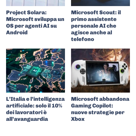
Project Solara:
Microsoft Scout: il
Microsoft sviluppa un
primo assistente
OS per agenti AI su
personale AI che
Android
agisce anche al
telefono
L’Italia e l’intelligenza
Microsoft abbandona
artificiale: solo il 10%
Gaming Copilot:
dei lavoratori è
nuove strategie per
all’avanguardia
Xbox