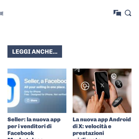
NE
LEGGI ANCHE...
Seller: la nuova app
La nuova app Android
per i venditori di
di X: velocità e
Facebook
prestazioni