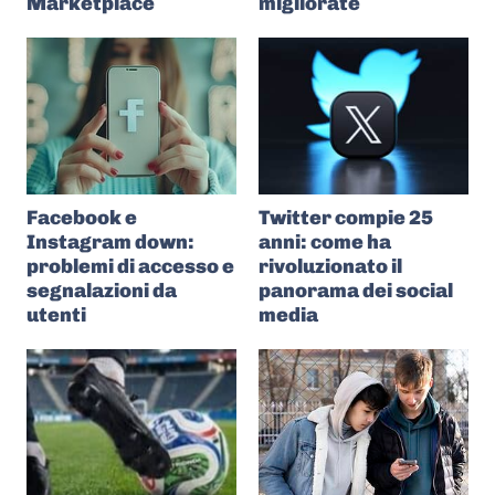
Marketplace
migliorate
Facebook e
Twitter compie 25
Instagram down:
anni: come ha
problemi di accesso e
rivoluzionato il
segnalazioni da
panorama dei social
utenti
media