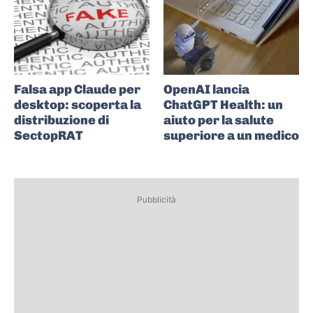
Falsa app Claude per
OpenAI lancia
desktop: scoperta la
ChatGPT Health: un
distribuzione di
aiuto per la salute
SectopRAT
superiore a un medico
Pubblicità