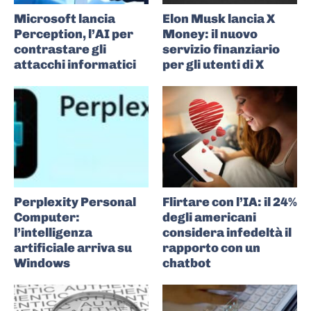
Microsoft lancia
Elon Musk lancia X
Perception, l’AI per
Money: il nuovo
contrastare gli
servizio finanziario
attacchi informatici
per gli utenti di X
Perplexity Personal
Flirtare con l’IA: il 24%
Computer:
degli americani
l’intelligenza
considera infedeltà il
artificiale arriva su
rapporto con un
Windows
chatbot