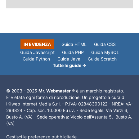
IN EVIDENZA
Guida HTML
Guida CSS
Guida Javascript
Guida PHP
Guida MySQL
Guida Python
Guida Java
Guida Scratch
Tutte le guide →
© 2003 - 2025
Mr. Webmaster
® è un marchio registrato.
E' vietata ogni forma di riproduzione. Un progetto a cura di
IKIweb Internet Media S.r.l. - P.IVA: 02848390122 - NREA: VA-
294824 - Cap. soc. 10.000 Eu i.v. - Sede legale: Via Varzi 6,
Busto A. (VA) - Sede operativa: Vicolo dell'Assunta 5, Busto A.
(VA)
Gestisci le preferenze pubblicitarie