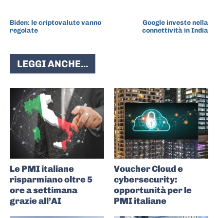
ARTICOLO PRECEDENTE
ARTICOLO SUCCESSIVO
Biden: le criptovalute vanno
Google investe nella
regolate
connettività in India
LEGGI ANCHE...
Le PMI italiane
Voucher Cloud e
risparmiano oltre 5
cybersecurity:
ore a settimana
opportunità per le
grazie all’AI
PMI italiane