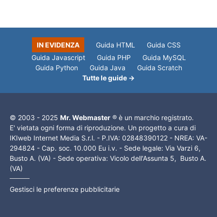
IN EVIDENZA
Guida HTML
Guida CSS
Guida Javascript
Guida PHP
Guida MySQL
Guida Python
Guida Java
Guida Scratch
Tutte le guide →
© 2003 - 2025
Mr. Webmaster
® è un marchio registrato.
E' vietata ogni forma di riproduzione. Un progetto a cura di
IKIweb Internet Media S.r.l. - P.IVA: 02848390122 - NREA: VA-
294824 - Cap. soc. 10.000 Eu i.v. - Sede legale: Via Varzi 6,
Busto A. (VA) - Sede operativa: Vicolo dell'Assunta 5, Busto A.
(VA)
Gestisci le preferenze pubblicitarie