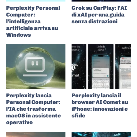
Perplexity Personal
Grok su CarPlay: l’AI
Computer:
di xAI per una guida
l’intelligenza
senza distrazioni
artificiale arriva su
Windows
Perplexity lancia
Perplexity lancia il
Personal Computer:
browser AI Comet su
l’IA che trasforma
iPhone: innovazioni e
macOS in assistente
sfide
operativo