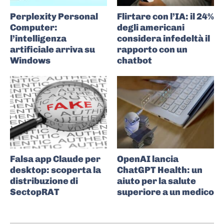
Perplexity Personal
Flirtare con l’IA: il 24%
Computer:
degli americani
l’intelligenza
considera infedeltà il
artificiale arriva su
rapporto con un
Windows
chatbot
Falsa app Claude per
OpenAI lancia
desktop: scoperta la
ChatGPT Health: un
distribuzione di
aiuto per la salute
SectopRAT
superiore a un medico