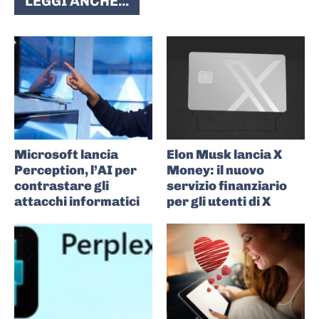
LEGGI ANCHE...
Microsoft lancia
Elon Musk lancia X
Perception, l’AI per
Money: il nuovo
contrastare gli
servizio finanziario
attacchi informatici
per gli utenti di X