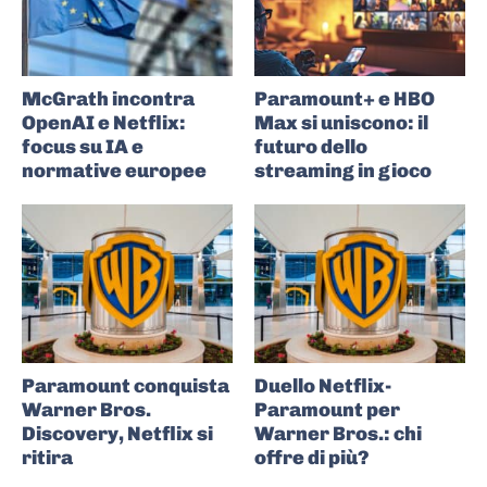
McGrath incontra
Paramount+ e HBO
OpenAI e Netflix:
Max si uniscono: il
focus su IA e
futuro dello
normative europee
streaming in gioco
Paramount conquista
Duello Netflix-
Warner Bros.
Paramount per
Discovery, Netflix si
Warner Bros.: chi
ritira
offre di più?