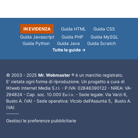
IN EVIDENZA
Guida HTML
Guida CSS
Guida Javascript
Guida PHP
Guida MySQL
Guida Python
Guida Java
Guida Scratch
Tutte le guide →
© 2003 - 2025
Mr. Webmaster
® è un marchio registrato.
E' vietata ogni forma di riproduzione. Un progetto a cura di
IKIweb Internet Media S.r.l. - P.IVA: 02848390122 - NREA: VA-
294824 - Cap. soc. 10.000 Eu i.v. - Sede legale: Via Varzi 6,
Busto A. (VA) - Sede operativa: Vicolo dell'Assunta 5, Busto A.
(VA)
Gestisci le preferenze pubblicitarie