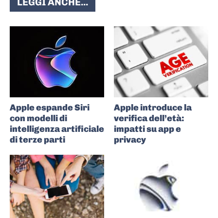
LEGGI ANCHE...
Apple espande Siri
Apple introduce la
con modelli di
verifica dell’età:
intelligenza artificiale
impatti su app e
di terze parti
privacy