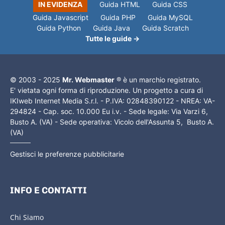
IN EVIDENZA
Guida HTML
Guida CSS
Guida Javascript
Guida PHP
Guida MySQL
Guida Python
Guida Java
Guida Scratch
Tutte le guide →
© 2003 - 2025
Mr. Webmaster
® è un marchio registrato.
E' vietata ogni forma di riproduzione. Un progetto a cura di
IKIweb Internet Media S.r.l. - P.IVA: 02848390122 - NREA: VA-
294824 - Cap. soc. 10.000 Eu i.v. - Sede legale: Via Varzi 6,
Busto A. (VA) - Sede operativa: Vicolo dell'Assunta 5, Busto A.
(VA)
Gestisci le preferenze pubblicitarie
INFO E CONTATTI
Chi Siamo