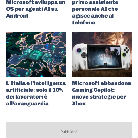
Microsoft sviluppa un
primo assistente
OS per agenti AI su
personale AI che
Android
agisce anche al
telefono
L’Italia e l’intelligenza
Microsoft abbandona
artificiale: solo il 10%
Gaming Copilot:
dei lavoratori è
nuove strategie per
all’avanguardia
Xbox
Pubblicità