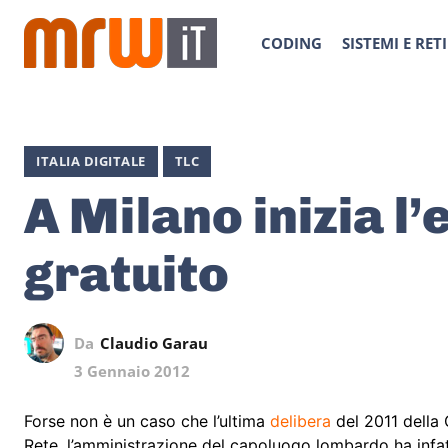
CODING
SISTEMI E RETI
ITALIA DIGITALE
TLC
A Milano inizia l’
gratuito
Da
Claudio Garau
3 Gennaio 2012
Forse non è un caso che l’ultima
delibera
del 2011 della 
Rete, l’amministrazione del capoluogo lombardo ha inf