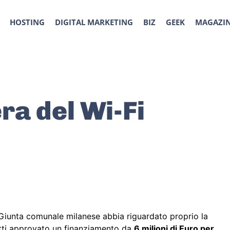
HOSTING
DIGITAL MARKETING
BIZ
GEEK
MAGAZI
era del Wi-Fi
Giunta comunale milanese abbia riguardato proprio la
atti approvato un finanziamento da
6 milioni di Euro per