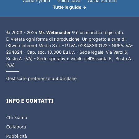
Guida Python
Guida Java
Guida Scratch
Tutte le guide →
© 2003 - 2025
Mr. Webmaster
® è un marchio registrato.
E' vietata ogni forma di riproduzione. Un progetto a cura di
IKIweb Internet Media S.r.l. - P.IVA: 02848390122 - NREA: VA-
294824 - Cap. soc. 10.000 Eu i.v. - Sede legale: Via Varzi 6,
Busto A. (VA) - Sede operativa: Vicolo dell'Assunta 5, Busto A.
(VA)
Gestisci le preferenze pubblicitarie
INFO E CONTATTI
Chi Siamo
Collabora
Pubblicità