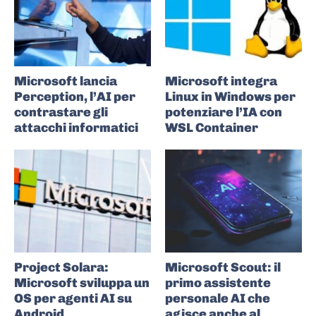
Microsoft lancia
Microsoft integra
Perception, l’AI per
Linux in Windows per
contrastare gli
potenziare l’IA con
attacchi informatici
WSL Container
Project Solara:
Microsoft Scout: il
Microsoft sviluppa un
primo assistente
OS per agenti AI su
personale AI che
Android
agisce anche al