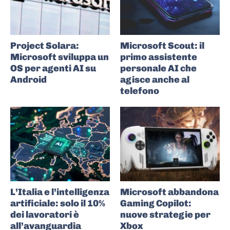
Project Solara:
Microsoft Scout: il
Microsoft sviluppa un
primo assistente
OS per agenti AI su
personale AI che
Android
agisce anche al
telefono
L’Italia e l’intelligenza
Microsoft abbandona
artificiale: solo il 10%
Gaming Copilot:
dei lavoratori è
nuove strategie per
all’avanguardia
Xbox