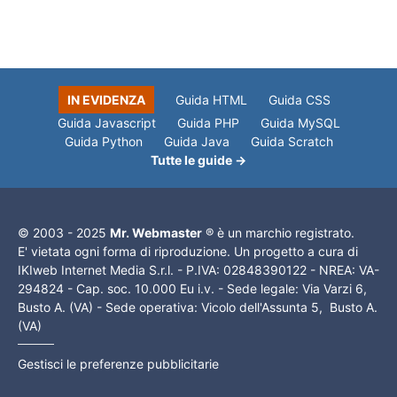
IN EVIDENZA
Guida HTML
Guida CSS
Guida Javascript
Guida PHP
Guida MySQL
Guida Python
Guida Java
Guida Scratch
Tutte le guide →
© 2003 - 2025
Mr. Webmaster
® è un marchio registrato.
E' vietata ogni forma di riproduzione. Un progetto a cura di
IKIweb Internet Media S.r.l. - P.IVA: 02848390122 - NREA: VA-
294824 - Cap. soc. 10.000 Eu i.v. - Sede legale: Via Varzi 6,
Busto A. (VA) - Sede operativa: Vicolo dell'Assunta 5, Busto A.
(VA)
Gestisci le preferenze pubblicitarie