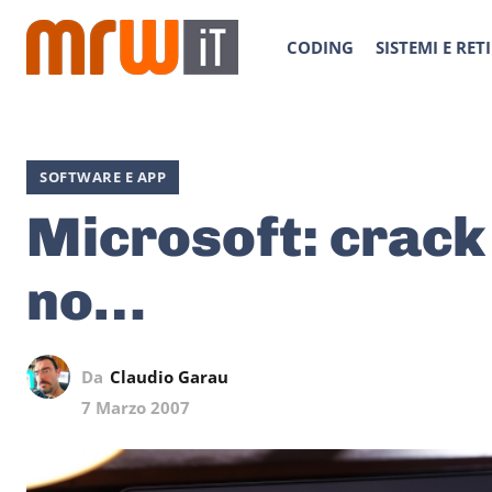
CODING
SISTEMI E RETI
SOFTWARE E APP
Microsoft: crack 
no…
Da
Claudio Garau
7 Marzo 2007