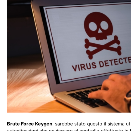
Brute Force Keygen
, sarebbe stato questo il sistema ut
autenticazioni che ovviassero al controllo effettuato in 