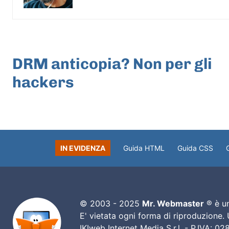
ARTICOLO PRECEDENTE
DRM anticopia? Non per gli
hackers
IN EVIDENZA
Guida HTML
Guida CSS
© 2003 - 2025
Mr. Webmaster
® è un
E' vietata ogni forma di riproduzione.
IKIweb Internet Media S.r.l. - P.IVA: 