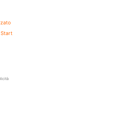
rzato
 Start
icità