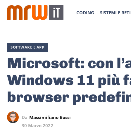
CODING
SISTEMI E RETI
SOFTWARE E APP
Microsoft: con l
Windows 11 più f
browser predefin
Da
Massimiliano Bossi
30 Marzo 2022