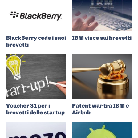
BlackBerry cede i suoi
IBM vince sui brevetti
brevetti
Voucher 31 per i
Patent war tra IBM e
brevetti delle startup
Airbnb