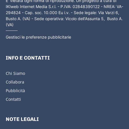
E' vietata ogni forma di riproduzione. Un progetto a cura di
IKIweb Internet Media S.r.l. - P.IVA: 02848390122 - NREA: VA-
294824 - Cap. soc. 10.000 Eu i.v. - Sede legale: Via Varzi 6,
Busto A. (VA) - Sede operativa: Vicolo dell'Assunta 5, Busto A.
(VA)
Gestisci le preferenze pubblicitarie
INFO E CONTATTI
Chi Siamo
Collabora
Pubblicità
Contatti
NOTE LEGALI