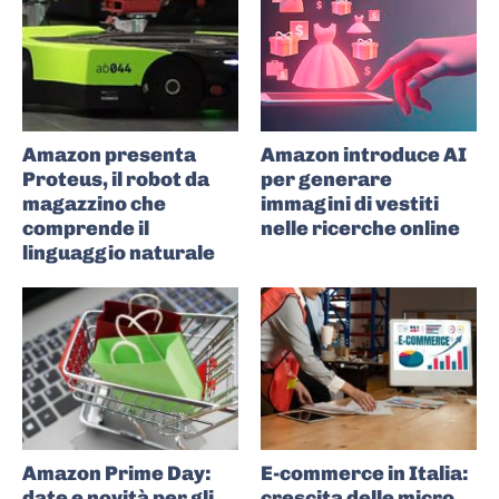
Amazon presenta
Amazon introduce AI
Proteus, il robot da
per generare
magazzino che
immagini di vestiti
comprende il
nelle ricerche online
linguaggio naturale
Amazon Prime Day:
E-commerce in Italia:
date e novità per gli
crescita delle micro