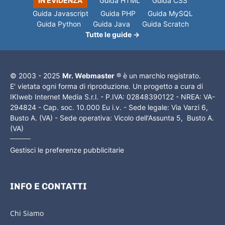
IN EVIDENZA
Guida HTML
Guida CSS
Guida Javascript
Guida PHP
Guida MySQL
Guida Python
Guida Java
Guida Scratch
Tutte le guide →
© 2003 - 2025
Mr. Webmaster
® è un marchio registrato.
E' vietata ogni forma di riproduzione. Un progetto a cura di
IKIweb Internet Media S.r.l. - P.IVA: 02848390122 - NREA: VA-
294824 - Cap. soc. 10.000 Eu i.v. - Sede legale: Via Varzi 6,
Busto A. (VA) - Sede operativa: Vicolo dell'Assunta 5, Busto A.
(VA)
Gestisci le preferenze pubblicitarie
INFO E CONTATTI
Chi Siamo