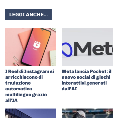
LEGGI ANCHE...
I Reel di Instagram si
Meta lancia Pocket: il
arricchiscono di
nuovo social di giochi
traduzione
interattivi generati
automatica
dall’AI
multilingue grazie
all’IA