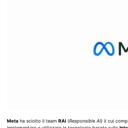
Meta
ha sciolto il team
RAI
(
Responsible AI
) il cui com
implementare e utilizzare le tecnologie basate sulle
Inte