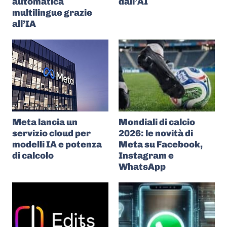
automatica
dall’AI
multilingue grazie
all’IA
Meta lancia un
Mondiali di calcio
servizio cloud per
2026: le novità di
modelli IA e potenza
Meta su Facebook,
di calcolo
Instagram e
WhatsApp