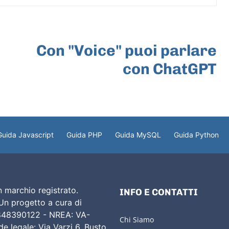
ARTICOLO SUCCESSIVO
Con "Voice" puoi parlare
con ChatGPT
Guida Javascript
Guida PHP
Guida MySQL
Guida Python
 marchio registrato.
INFO E CONTATTI
 Un progetto a cura di
02848390122 - NREA: VA-
Chi Siamo
e legale: Via Varzi 6, Busto