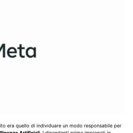
pito era quello di individuare un modo responsabile per
lligenze Artificiali
. I dipendenti prima impiegati in