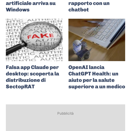
artificiale arriva su
rapporto con un
Windows
chatbot
Falsa app Claude per
OpenAI lancia
desktop: scoperta la
ChatGPT Health: un
distribuzione di
aiuto per la salute
SectopRAT
superiore a un medico
Pubblicità