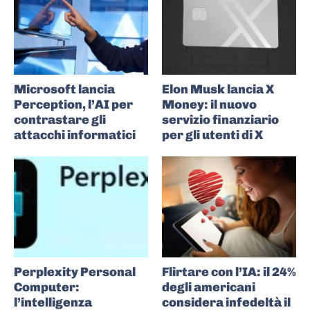
Microsoft lancia
Elon Musk lancia X
Perception, l’AI per
Money: il nuovo
contrastare gli
servizio finanziario
attacchi informatici
per gli utenti di X
Perplexity Personal
Flirtare con l’IA: il 24%
Computer:
degli americani
l’intelligenza
considera infedeltà il