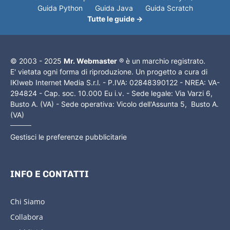
Guida Python
Guida Java
Guida Scratch
Tutte le guide →
© 2003 - 2025
Mr. Webmaster
® è un marchio registrato.
E' vietata ogni forma di riproduzione. Un progetto a cura di
IKIweb Internet Media S.r.l. - P.IVA: 02848390122 - NREA: VA-
294824 - Cap. soc. 10.000 Eu i.v. - Sede legale: Via Varzi 6,
Busto A. (VA) - Sede operativa: Vicolo dell'Assunta 5, Busto A.
(VA)
Gestisci le preferenze pubblicitarie
INFO E CONTATTI
Chi Siamo
Collabora