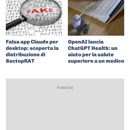
Falsa app Claude per
OpenAI lancia
desktop: scoperta la
ChatGPT Health: un
distribuzione di
aiuto per la salute
SectopRAT
superiore a un medico
Pubblicità