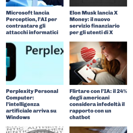
Microsoft lancia
Elon Musk lancia X
Perception, l’AI per
Money: il nuovo
contrastare gli
servizio finanziario
attacchi informatici
per gli utenti di X
Perplexity Personal
Flirtare con l’IA: il 24%
Computer:
degli americani
l’intelligenza
considera infedeltà il
artificiale arriva su
rapporto con un
Windows
chatbot