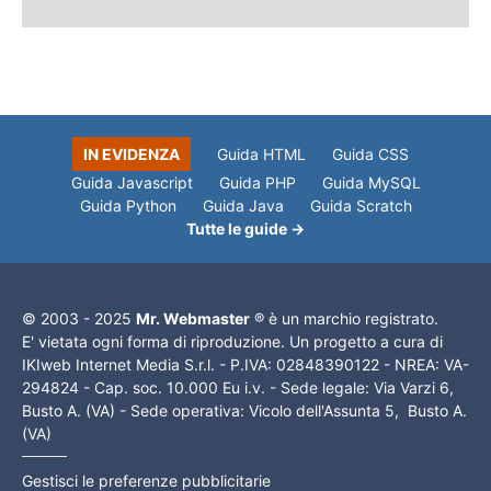
IN EVIDENZA
Guida HTML
Guida CSS
Guida Javascript
Guida PHP
Guida MySQL
Guida Python
Guida Java
Guida Scratch
Tutte le guide →
© 2003 - 2025
Mr. Webmaster
® è un marchio registrato.
E' vietata ogni forma di riproduzione. Un progetto a cura di
IKIweb Internet Media S.r.l. - P.IVA: 02848390122 - NREA: VA-
294824 - Cap. soc. 10.000 Eu i.v. - Sede legale: Via Varzi 6,
Busto A. (VA) - Sede operativa: Vicolo dell'Assunta 5, Busto A.
(VA)
Gestisci le preferenze pubblicitarie