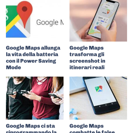
Google Maps allunga
Google Maps
la vita della batteria
trasforma gli
con il Power Saving
screenshot in
Mode
itinerari reali
Google Maps ci sta
Google Maps
riprogrammando la
combatte le false