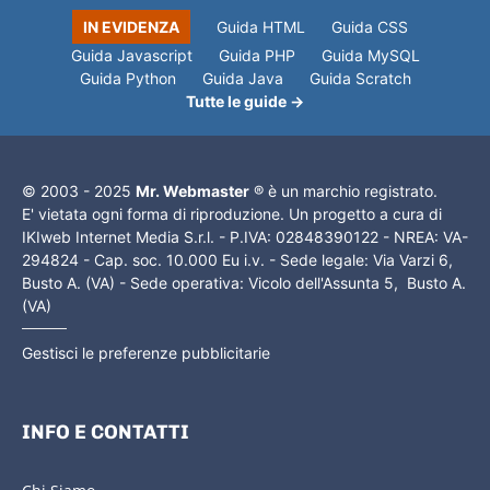
IN EVIDENZA
Guida HTML
Guida CSS
Guida Javascript
Guida PHP
Guida MySQL
Guida Python
Guida Java
Guida Scratch
Tutte le guide →
© 2003 - 2025
Mr. Webmaster
® è un marchio registrato.
E' vietata ogni forma di riproduzione. Un progetto a cura di
IKIweb Internet Media S.r.l. - P.IVA: 02848390122 - NREA: VA-
294824 - Cap. soc. 10.000 Eu i.v. - Sede legale: Via Varzi 6,
Busto A. (VA) - Sede operativa: Vicolo dell'Assunta 5, Busto A.
(VA)
Gestisci le preferenze pubblicitarie
INFO E CONTATTI