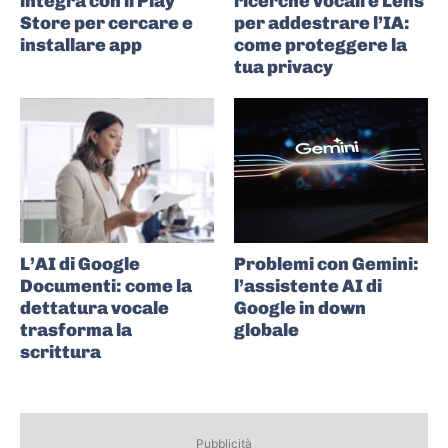
integra con il Play
ricerche vocali e Lens
Store per cercare e
per addestrare l’IA:
installare app
come proteggere la
tua privacy
L’AI di Google
Problemi con Gemini:
Documenti: come la
l’assistente AI di
dettatura vocale
Google in down
trasforma la
globale
scrittura
Pubblicità