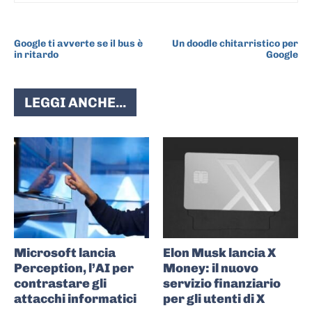
ARTICOLO PRECEDENTE
ARTICOLO SUCCESSIVO
Google ti avverte se il bus è
Un doodle chitarristico per
in ritardo
Google
LEGGI ANCHE...
Microsoft lancia
Elon Musk lancia X
Perception, l’AI per
Money: il nuovo
contrastare gli
servizio finanziario
attacchi informatici
per gli utenti di X