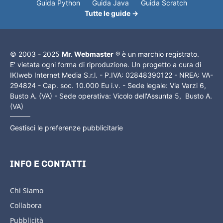
Guida Python
Guida Java
Guida Scratch
Tutte le guide →
© 2003 - 2025
Mr. Webmaster
® è un marchio registrato.
E' vietata ogni forma di riproduzione. Un progetto a cura di
IKIweb Internet Media S.r.l. - P.IVA: 02848390122 - NREA: VA-
294824 - Cap. soc. 10.000 Eu i.v. - Sede legale: Via Varzi 6,
Busto A. (VA) - Sede operativa: Vicolo dell'Assunta 5, Busto A.
(VA)
Gestisci le preferenze pubblicitarie
INFO E CONTATTI
Chi Siamo
Collabora
Pubblicità