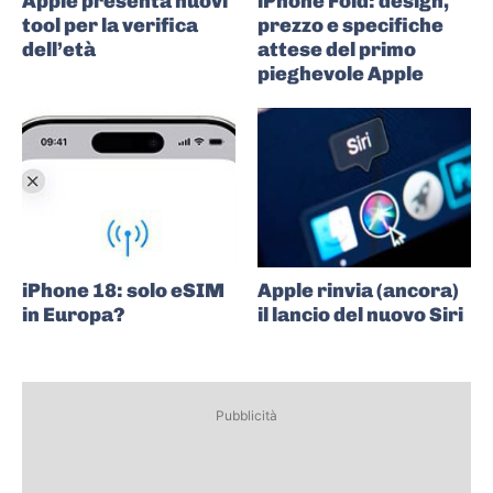
Apple presenta nuovi
iPhone Fold: design,
tool per la verifica
prezzo e specifiche
dell’età
attese del primo
pieghevole Apple
iPhone 18: solo eSIM
Apple rinvia (ancora)
in Europa?
il lancio del nuovo Siri
Pubblicità