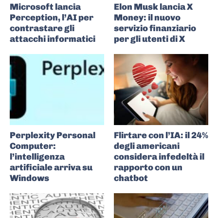
Microsoft lancia
Elon Musk lancia X
Perception, l’AI per
Money: il nuovo
contrastare gli
servizio finanziario
attacchi informatici
per gli utenti di X
Perplexity Personal
Flirtare con l’IA: il 24%
Computer:
degli americani
l’intelligenza
considera infedeltà il
artificiale arriva su
rapporto con un
Windows
chatbot