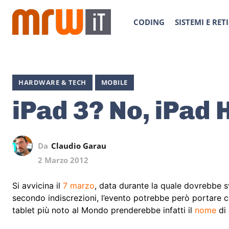
CODING
SISTEMI E RETI
HARDWARE & TECH
MOBILE
iPad 3? No, iPad 
Da
Claudio Garau
2 Marzo 2012
Si avvicina il
7 marzo
, data durante la quale dovrebbe sv
secondo indiscrezioni, l’evento potrebbe però portare c
tablet più noto al Mondo prenderebbe infatti il
nome
di