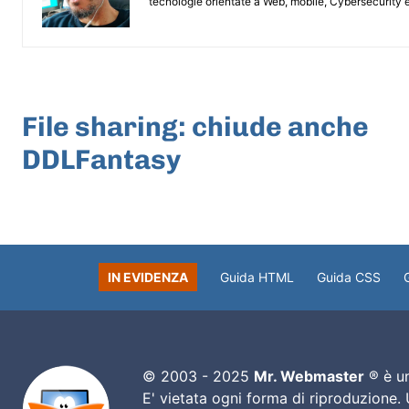
tecnologie orientate a Web, mobile, Cybersecurity e
ARTICOLO PRECEDENTE
File sharing: chiude anche
DDLFantasy
IN EVIDENZA
Guida HTML
Guida CSS
© 2003 - 2025
Mr. Webmaster
® è un
E' vietata ogni forma di riproduzione.