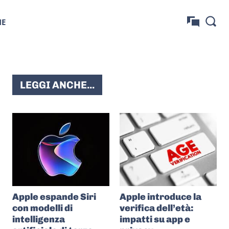
NE
LEGGI ANCHE...
Apple espande Siri
Apple introduce la
con modelli di
verifica dell’età:
intelligenza
impatti su app e