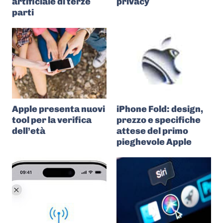
artificiale di terze
privacy
parti
Apple presenta nuovi
iPhone Fold: design,
tool per la verifica
prezzo e specifiche
dell’età
attese del primo
pieghevole Apple