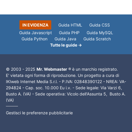
IN EVIDENZA
Guida HTML
Guida CSS
Guida Javascript
Guida PHP
Guida MySQL
Guida Python
Guida Java
Guida Scratch
Tutte le guide →
© 2003 - 2025
Mr. Webmaster
® è un marchio registrato.
E' vietata ogni forma di riproduzione. Un progetto a cura di
IKIweb Internet Media S.r.l. - P.IVA: 02848390122 - NREA: VA-
294824 - Cap. soc. 10.000 Eu i.v. - Sede legale: Via Varzi 6,
Busto A. (VA) - Sede operativa: Vicolo dell'Assunta 5, Busto A.
(VA)
Gestisci le preferenze pubblicitarie