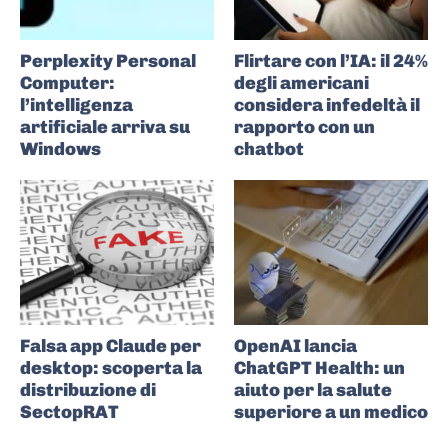
Perplexity Personal
Flirtare con l’IA: il 24%
Computer:
degli americani
l’intelligenza
considera infedeltà il
artificiale arriva su
rapporto con un
Windows
chatbot
Falsa app Claude per
OpenAI lancia
desktop: scoperta la
ChatGPT Health: un
distribuzione di
aiuto per la salute
SectopRAT
superiore a un medico