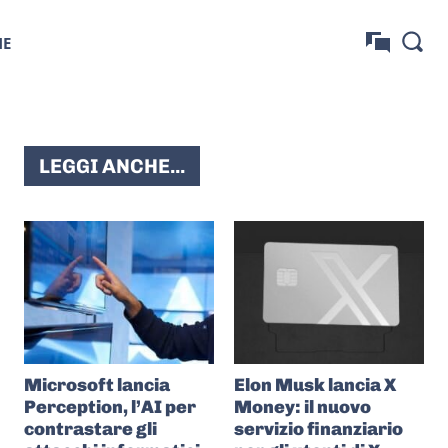
NE
LEGGI ANCHE...
Microsoft lancia
Elon Musk lancia X
Perception, l’AI per
Money: il nuovo
contrastare gli
servizio finanziario