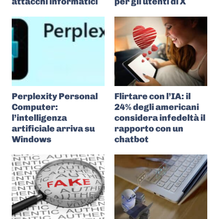
attacchi informatici
per gli utenti di X
Perplexity Personal
Flirtare con l’IA: il
Computer:
24% degli americani
l’intelligenza
considera infedeltà il
artificiale arriva su
rapporto con un
Windows
chatbot