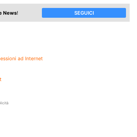
le News
!
SEGUICI
essioni ad Internet
t
icità