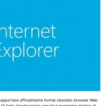
supportare ufficialmente l’ormai obsoleto browser Web
 Di fatto l’applicazione seguirà il medesimo destino di