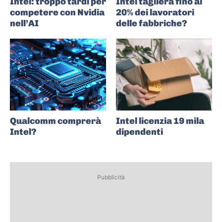
Intel: troppo tardi per
Intel taglierà fino al
competere con Nvidia
20% dei lavoratori
nell’AI
delle fabbriche?
Qualcomm comprerà
Intel licenzia 19 mila
Intel?
dipendenti
Pubblicità