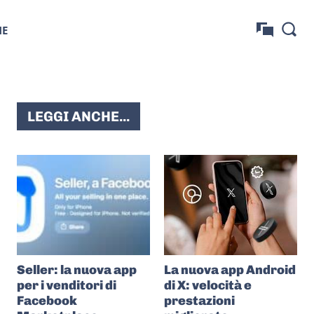
NE
LEGGI ANCHE...
Seller: la nuova app
La nuova app Android
per i venditori di
di X: velocità e
Facebook
prestazioni