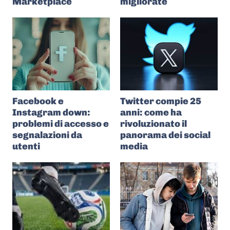
Marketplace
migliorate
Facebook e
Twitter compie 25
Instagram down:
anni: come ha
problemi di accesso e
rivoluzionato il
segnalazioni da
panorama dei social
utenti
media