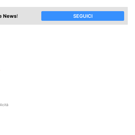
le News
!
SEGUICI
?
icità