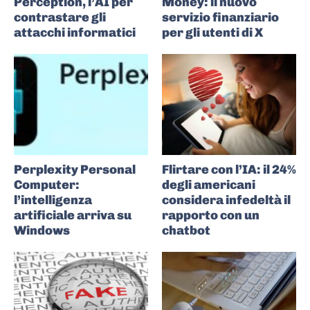
Perception, l’AI per
Money: il nuovo
contrastare gli
servizio finanziario
attacchi informatici
per gli utenti di X
Perplexity Personal
Flirtare con l’IA: il 24%
Computer:
degli americani
l’intelligenza
considera infedeltà il
artificiale arriva su
rapporto con un
Windows
chatbot