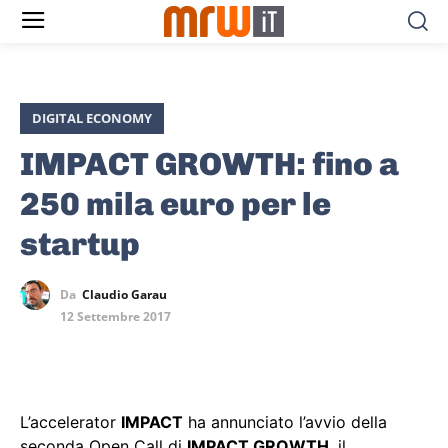
DIGITAL ECONOMY
IMPACT GROWTH: fino a
250 mila euro per le
startup
Da
Claudio Garau
12 Settembre 2017
L’accelerator
IMPACT
ha annunciato l’avvio della
seconda Open Call di
IMPACT GROWTH
, il