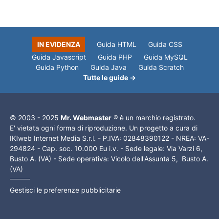
IN EVIDENZA
Guida HTML
Guida CSS
Guida Javascript
Guida PHP
Guida MySQL
Guida Python
Guida Java
Guida Scratch
Tutte le guide →
© 2003 - 2025
Mr. Webmaster
® è un marchio registrato.
E' vietata ogni forma di riproduzione. Un progetto a cura di
IKIweb Internet Media S.r.l. - P.IVA: 02848390122 - NREA: VA-
294824 - Cap. soc. 10.000 Eu i.v. - Sede legale: Via Varzi 6,
Busto A. (VA) - Sede operativa: Vicolo dell'Assunta 5, Busto A.
(VA)
Gestisci le preferenze pubblicitarie