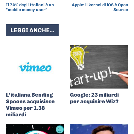
Il 74% degli Italiani è un
Apple: il kernel di iOS è Open
"mobile money user"
Source
LEGGI ANCHE...
L’italiana Bending
Google: 23 miliardi
Spoons acquisisce
per acquisire Wiz?
Vimeo per 1.38
miliardi