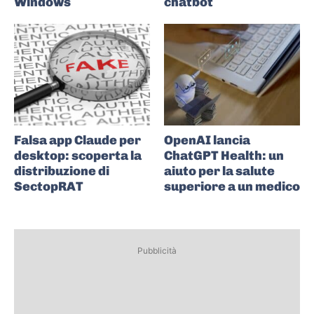
Windows
chatbot
Falsa app Claude per
OpenAI lancia
desktop: scoperta la
ChatGPT Health: un
distribuzione di
aiuto per la salute
SectopRAT
superiore a un medico
Pubblicità