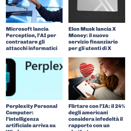
Microsoft lancia
Elon Musk lancia X
Perception, l’AI per
Money: il nuovo
contrastare gli
servizio finanziario
attacchi informatici
per gli utenti di X
Perplexity Personal
Flirtare con l’IA: il 24%
Computer:
degli americani
l’intelligenza
considera infedeltà il
artificiale arriva su
rapporto con un