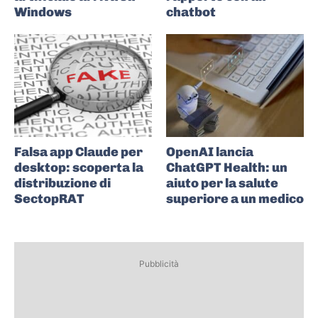
Windows
chatbot
Falsa app Claude per
OpenAI lancia
desktop: scoperta la
ChatGPT Health: un
distribuzione di
aiuto per la salute
SectopRAT
superiore a un medico
Pubblicità