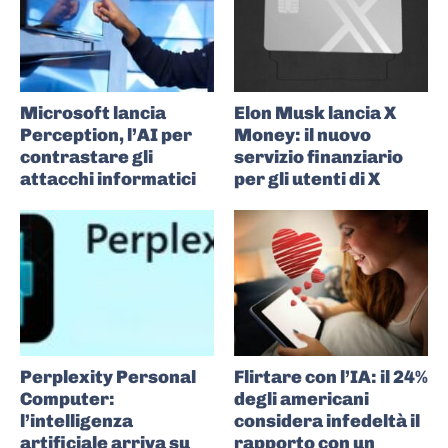
Microsoft lancia
Elon Musk lancia X
Perception, l’AI per
Money: il nuovo
contrastare gli
servizio finanziario
attacchi informatici
per gli utenti di X
Perplexity Personal
Flirtare con l’IA: il 24%
Computer:
degli americani
l’intelligenza
considera infedeltà il
artificiale arriva su
rapporto con un