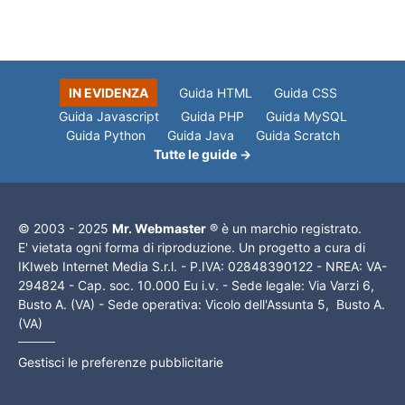
IN EVIDENZA
Guida HTML
Guida CSS
Guida Javascript
Guida PHP
Guida MySQL
Guida Python
Guida Java
Guida Scratch
Tutte le guide →
© 2003 - 2025
Mr. Webmaster
® è un marchio registrato.
E' vietata ogni forma di riproduzione. Un progetto a cura di
IKIweb Internet Media S.r.l. - P.IVA: 02848390122 - NREA: VA-
294824 - Cap. soc. 10.000 Eu i.v. - Sede legale: Via Varzi 6,
Busto A. (VA) - Sede operativa: Vicolo dell'Assunta 5, Busto A.
(VA)
Gestisci le preferenze pubblicitarie