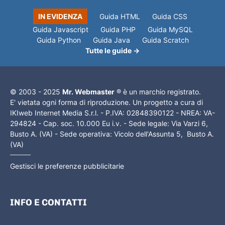
IN EVIDENZA
Guida HTML
Guida CSS
Guida Javascript
Guida PHP
Guida MySQL
Guida Python
Guida Java
Guida Scratch
Tutte le guide →
© 2003 - 2025
Mr. Webmaster
® è un marchio registrato.
E' vietata ogni forma di riproduzione. Un progetto a cura di
IKIweb Internet Media S.r.l. - P.IVA: 02848390122 - NREA: VA-
294824 - Cap. soc. 10.000 Eu i.v. - Sede legale: Via Varzi 6,
Busto A. (VA) - Sede operativa: Vicolo dell'Assunta 5, Busto A.
(VA)
Gestisci le preferenze pubblicitarie
INFO E CONTATTI