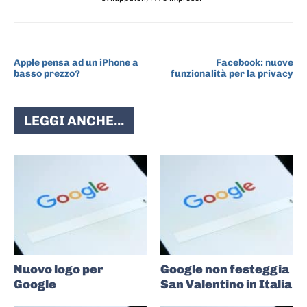
ARTICOLO PRECEDENTE
ARTICOLO SUCCESSIVO
Apple pensa ad un iPhone a
Facebook: nuove
basso prezzo?
funzionalità per la privacy
LEGGI ANCHE...
Nuovo logo per
Google non festeggia
Google
San Valentino in Italia