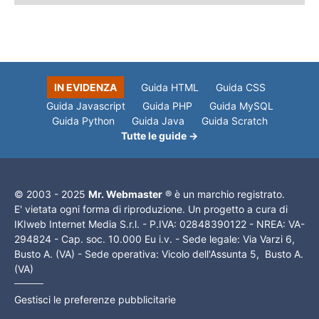
IN EVIDENZA
Guida HTML
Guida CSS
Guida Javascript
Guida PHP
Guida MySQL
Guida Python
Guida Java
Guida Scratch
Tutte le guide →
© 2003 - 2025
Mr. Webmaster
® è un marchio registrato.
E' vietata ogni forma di riproduzione. Un progetto a cura di
IKIweb Internet Media S.r.l. - P.IVA: 02848390122 - NREA: VA-
294824 - Cap. soc. 10.000 Eu i.v. - Sede legale: Via Varzi 6,
Busto A. (VA) - Sede operativa: Vicolo dell'Assunta 5, Busto A.
(VA)
Gestisci le preferenze pubblicitarie