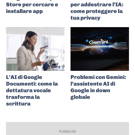
Store per cercare e
per addestrare l’IA:
installare app
come proteggere la
tua privacy
L’AI di Google
Problemi con Gemini:
Documenti: come la
l’assistente AI di
dettatura vocale
Google in down
trasforma la
globale
scrittura
Pubblicità