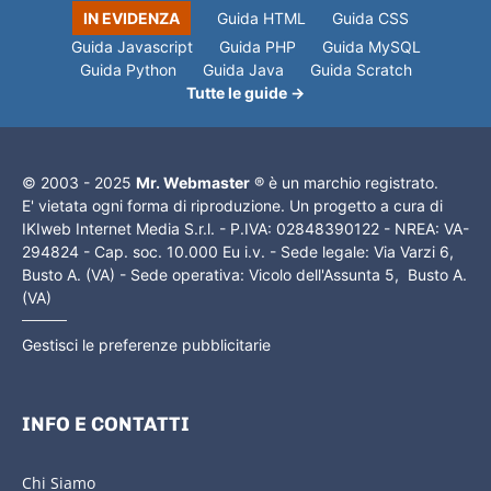
IN EVIDENZA
Guida HTML
Guida CSS
Guida Javascript
Guida PHP
Guida MySQL
Guida Python
Guida Java
Guida Scratch
Tutte le guide →
© 2003 - 2025
Mr. Webmaster
® è un marchio registrato.
E' vietata ogni forma di riproduzione. Un progetto a cura di
IKIweb Internet Media S.r.l. - P.IVA: 02848390122 - NREA: VA-
294824 - Cap. soc. 10.000 Eu i.v. - Sede legale: Via Varzi 6,
Busto A. (VA) - Sede operativa: Vicolo dell'Assunta 5, Busto A.
(VA)
Gestisci le preferenze pubblicitarie
INFO E CONTATTI
Chi Siamo